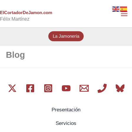
Ir
al
ElCortadorDeJamon.com
Félix Martínez
contenido
La Jamonería
Blog
Presentación
Servicios